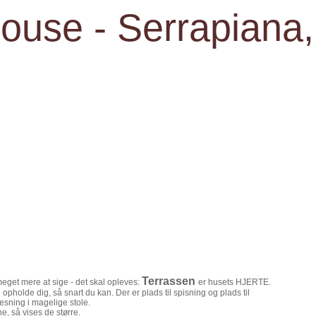
house - Serrapiana
T
errassen
meget mere at sige - det skal opleves:
er husets HJERTE.
l opholde dig, så snart du kan. Der er plads til spisning og plads til
æsning i magelige stole.
ne, så vises de større.