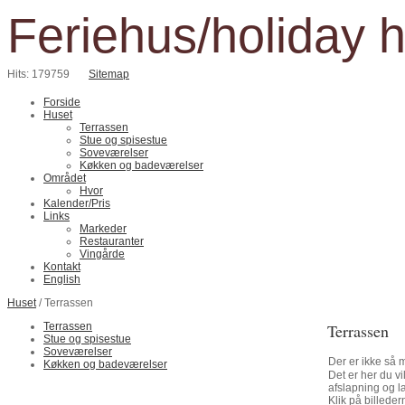
Feriehus/holiday 
Hits: 179759
Sitemap
Forside
Huset
Terrassen
Stue og spisestue
Soveværelser
Køkken og badeværelser
Området
Hvor
Kalender/Pris
Links
Markeder
Restauranter
Vingårde
Kontakt
English
Huset
/ Terrassen
Terrassen
Terrassen
Stue og spisestue
Soveværelser
Der er ikke så 
Køkken og badeværelser
Det er her du vi
afslapning og l
Klik på billeder