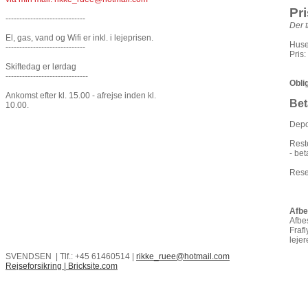
Pr
-----------------------------
Der t
El, gas, vand og Wifi er inkl. i lejeprisen.
Huse
-----------------------------
Pris
Skiftedag er lørdag
------------------------------
Obli
Ankomst efter kl. 15.00 - afrejse inden kl.
Bet
10.00.
Depo
Rest
- bet
Rese
Afbes
Afbes
Frafl
leje
SVENDSEN | Tlf.: +45 61460514 |
rikke_ruee@hotmail.com
Rejseforsikring
|
Bricksite.com