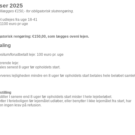
iser 2025
illægges €150,- for obligatorisk slutrengøring.
t udlejes fra uge 18-41
: 1100 euro pr uge
gatorisk rengøring: €150,00, som lægges oveni lejen.
aling
situm/forudbetalt leje: 100 euro pr. uge
erende leje:
ales senest 8 uger før opholdets start.
rveres lejligheden mindre en 8 uger før opholdets start betales hele beløbet samlet
tilling
tiller I senere end 8 uger før opholdets start mister I hele lejebeløbet.
ytter I ferieboligen før lejemålet udløber, eller benytter I ikke lejemålet fra start, har
ren ingen krav på refusion.