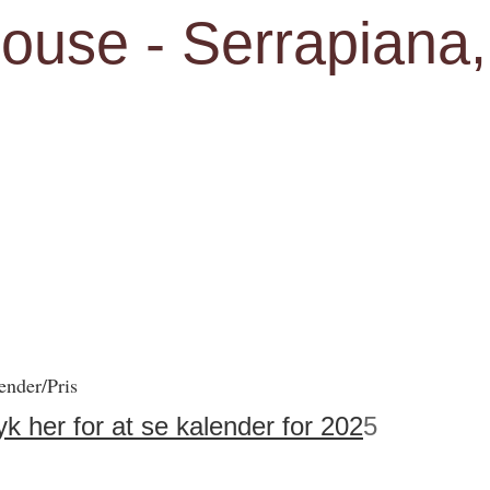
house - Serrapiana
ender/Pris
yk her for at se kalender for 202
5