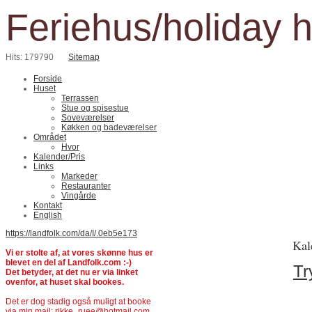
Feriehus/holiday 
Hits: 179790
Sitemap
Forside
Huset
Terrassen
Stue og spisestue
Soveværelser
Køkken og badeværelser
Området
Hvor
Kalender/Pris
Links
Markeder
Restauranter
Vingårde
Kontakt
English
https://landfolk.com/da/I/.0eb5e173
Kal
Vi er stolte af, at vores skønne hus er
blevet en del af Landfolk.com :-)
Tr
Det betyder, at det nu er via linket
ovenfor, at huset skal bookes.
Det er dog stadig også muligt at booke
via min mail: rikke_ruee@hotmail.com